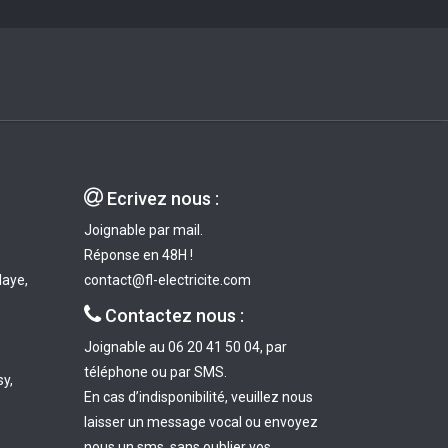

Ecrivez nous :
Joignable par mail.
Réponse en 48H !
laye,
contact@fl-electricite.com

Contactez nous :
Joignable au 06 20 41 50 04, par
téléphone ou par SMS.
y,
En cas d’indisponibilité, veuillez nous
laisser un message vocal ou envoyez
nous un sms, sans oublier vos