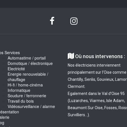
os Services

Où nous intervenons :
Automastime / portail
Domotique / électronique
Nos électriciens interviennent
Electricité
principalement sur l’Oise comme
Energie renouvelable /
chauffage
Chantilly, Senlis, Gouvieux, Lamor
Hi-fi / home-cinéma
Clermont.
Informatique
Egalement dans le Val d’Oise 95
Soudure / ferronnerie
Travail du bois
(Luzarches, Viarmes, Isle Adam,
Vidéosurveillance / alarme
Beaumont Sur Oise, Fosses, Roiss
ésentation
Survilliers…).
lerie
log